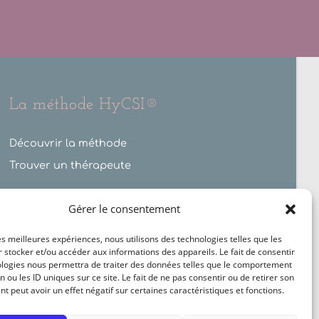
La méthode HyCSI®
Découvrir la méthode
Trouver un thérapeute
Gérer le consentement
WHO · IHA · IPHM
les meilleures expériences, nous utilisons des technologies telles que les
Méthode reconnue par la World Hypnosis Organization,
 stocker et/ou accéder aux informations des appareils. Le fait de consentir
l'International Hypnosis Association et l'International
ologies nous permettra de traiter des données telles que le comportement
Practitioners of Holistic Medicine.
n ou les ID uniques sur ce site. Le fait de ne pas consentir ou de retirer son
 peut avoir un effet négatif sur certaines caractéristiques et fonctions.