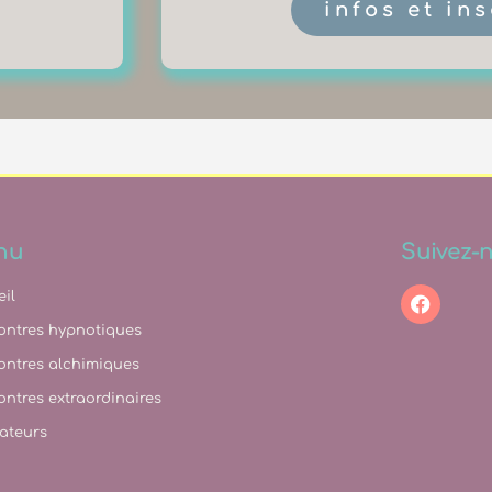
infos et in
nu
Suivez-n
il
ontres hypnotiques
ontres alchimiques
ntres extraordinaires
ateurs