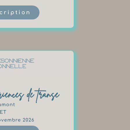
scription
ksonnienne
onnelle
riences de transe
umont
ET
novembre 2026