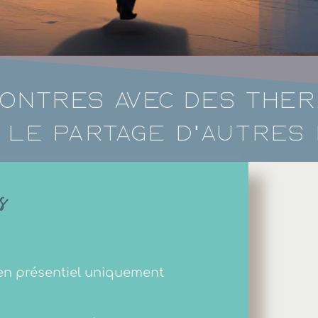
ontres avec des thér
 le partage d'autres
ès
en présentiel uniquement