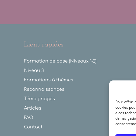
Liens rapides
Formation de base (Niveaux 1-2)
Niveau 3
Formations à thèmes
Reconnaissances
Témoignages
Pour offrir 
cookies pour
Articles
à ces techn
FAQ
de navigatio
consentement
Contact