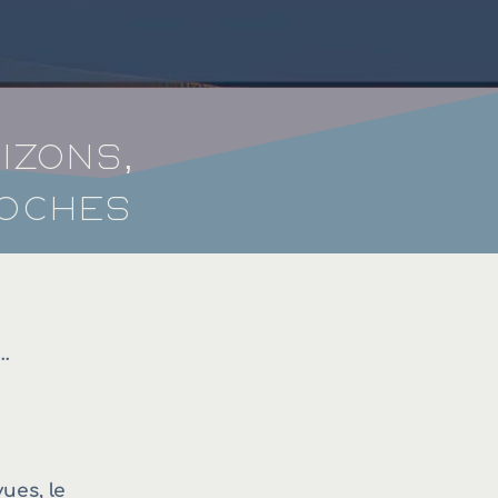
izons,
roches
…
ues, le