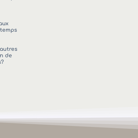
aux
e temps
’autres
in de
s?