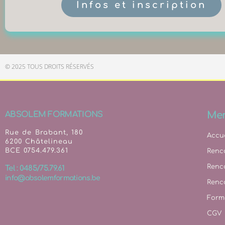
Infos et inscription
© 2025 TOUS DROITS RÉSERVÉS
Me
ABSOLEM FORMATIONS
Rue de Brabant, 180
Accue
6200 Châtelineau
BCE 0754.479.361
Renc
Renc
Tel : 0485/75.79.61
info@absolemformations.be
Renco
Form
CGV