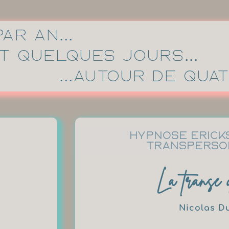
r an...
nt quelques jours...
...autour de qu
Hypnose Erick
Transperso
La transe 
Nicolas D