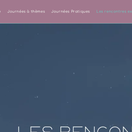
e
Journées à thèmes
Journées Pratiques
Les rencontres ex